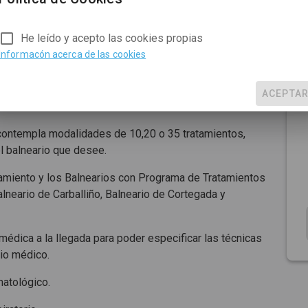
He leído y acepto las cookies propias
Informacón acerca de las cookies
ACEPTA
contempla modalidades de 10,20 o 35 tratamientos,
l balneario que desee.
amiento y los Balnearios con Programa de Tratamientos
neario de Carballiño, Balneario de Cortegada y
médica a la llegada para poder especificar las técnicas
io médico.
matológico.